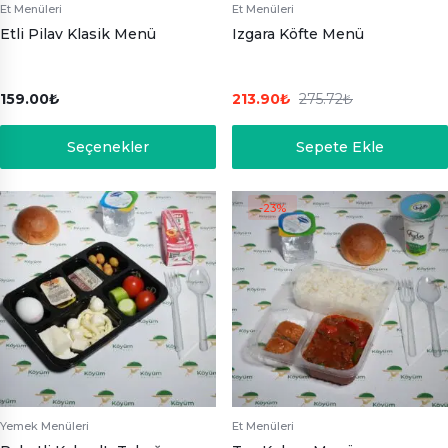
Et Menüleri
Et Menüleri
Etli Pilav Klasik Menü
Izgara Köfte Menü
159.00
₺
213.90
₺
275.72
₺
Seçenekler
Sepete Ekle
-23%
Yemek Menüleri
Et Menüleri