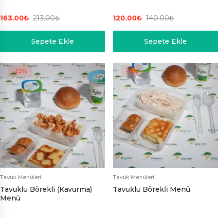
163.00
₺
213.00
₺
120.00
₺
140.00
₺
Sepete Ekle
Sepete Ekle
-22%
-15%
Tavuk Menüleri
Tavuk Menüleri
Tavuklu Börekli (Kavurma)
Tavuklu Börekli Menü
Menü