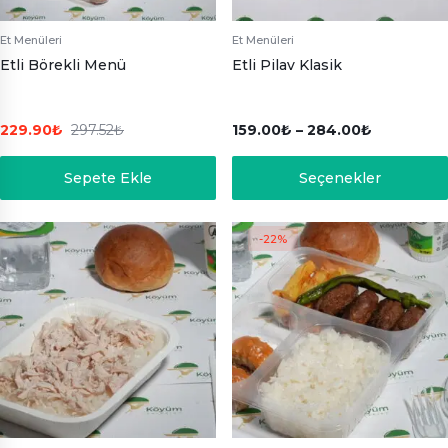
Et Menüleri
Et Menüleri
Etli Börekli Menü
Etli Pilav Klasik
229.90
₺
297.52
₺
159.00
₺
–
284.00
₺
Sepete Ekle
Seçenekler
-22%