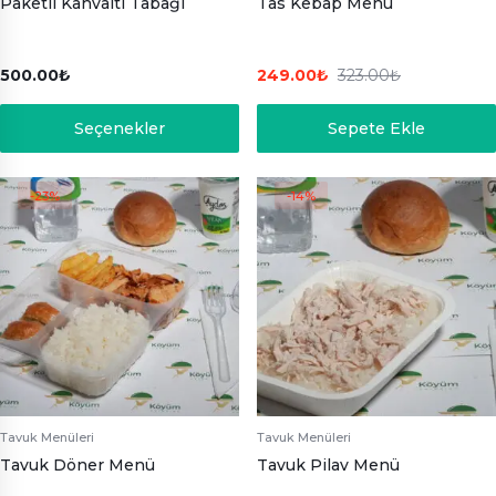
Paketli Kahvaltı Tabağı
Tas Kebap Menü
500.00
₺
249.00
₺
323.00
₺
Seçenekler
Sepete Ekle
-23%
-14%
Tavuk Menüleri
Tavuk Menüleri
Tavuk Döner Menü
Tavuk Pilav Menü