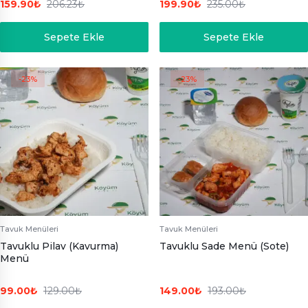
159.90
₺
206.23
₺
199.90
₺
235.00
₺
Sepete Ekle
Sepete Ekle
-23%
-23%
Tavuk Menüleri
Tavuk Menüleri
Tavuklu Pilav (Kavurma)
Tavuklu Sade Menü (Sote)
Menü
99.00
₺
129.00
₺
149.00
₺
193.00
₺