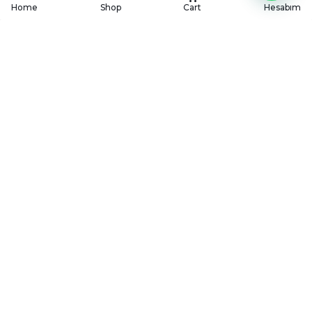
Home
Shop
Cart
Hesabım
KÖYÜM
CATERING
Köyüm mutfağından geleneksel ve modern lezzetleri,
en özel davetlerinize ve kurumsal organizasyonlarınıza
özenle taşıyoruz.
HIZMETLERIMIZ
Düğün & Davet Menüleri
Mevlüt Menüleri
İftar Menüleri