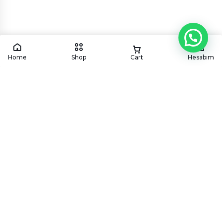
Home
Shop
Cart
Hesabım
KÖYÜM
CATERING
Köyüm mutfağından geleneksel ve modern lezzetleri,
en özel davetlerinize ve kurumsal organizasyonlarınıza
özenle taşıyoruz.
HIZMETLERIMIZ