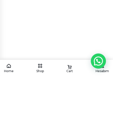
Home
Shop
Cart
Hesabım
KÖYÜM
CATERING
Köyüm mutfağından geleneksel ve modern lezzetleri,
en özel davetlerinize ve kurumsal organizasyonlarınıza