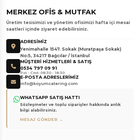
MERKEZ OFİS & MUTFAK
Üretim tesisimizi ve yönetim ofisimizi hafta içi mesai
saatleri içinde ziyaret edebilirsiniz.
ADRESIMIZ
Yenimahalle 1547. Sokak (Muratpaşa Sokak)
No:5, 34217 Bağcılar / İstanbul
MÜŞTERI HIZMETLERI & SATIŞ
0534 797 09 91
Pzt - Cmt: 08:30 - 18:30
E-POSTA ADRESLERIMIZ
info@koyumcatering.com
WHATSAPP SATIŞ HATTI
Sözleşmeler ve toplu siparişler hakkında anlık
bilgi alabilirsiniz.
MESAJ GÖNDER →