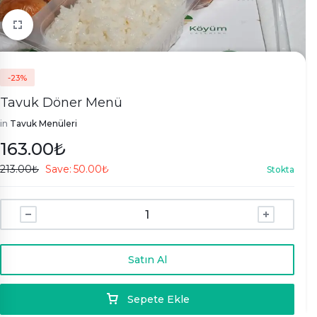
-23%
Tavuk Döner Menü
in
Tavuk Menüleri
163.00
₺
213.00
₺
Save:
50.00
₺
Stokta
1/1
Satın Al
Sepete Ekle