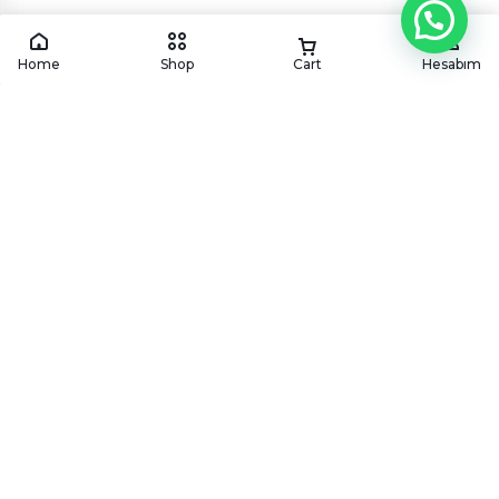
Home
Shop
Cart
Hesabım
Sepete Ekle
Satın Al
KÖYÜM
CATERING
Köyüm mutfağından geleneksel ve modern lezzetleri,
en özel davetlerinize ve kurumsal organizasyonlarınıza
özenle taşıyoruz.
HIZMETLERIMIZ
Düğün & Davet Menüleri
Mevlüt Menüleri