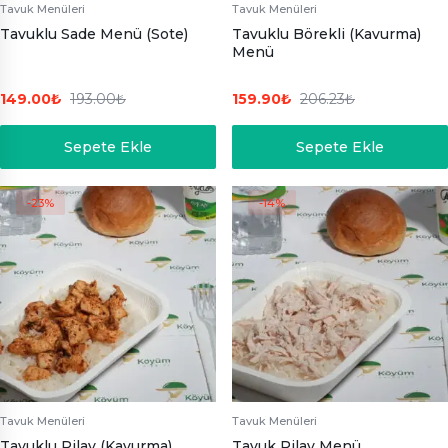
Tavuk Menüleri
Tavuk Menüleri
Tavuklu Sade Menü (Sote)
Tavuklu Börekli (Kavurma)
Menü
149.00
₺
193.00
₺
159.90
₺
206.23
₺
Sepete Ekle
Sepete Ekle
-23%
-14%
Tavuk Menüleri
Tavuk Menüleri
Tavuklu Pilav (Kavurma)
Tavuk Pilav Menü