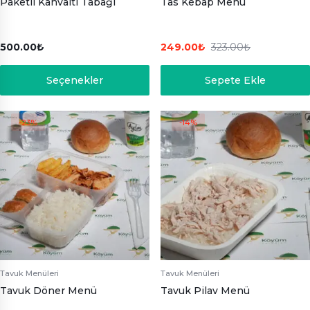
Paketli Kahvaltı Tabağı
Tas Kebap Menü
500.00
₺
249.00
₺
323.00
₺
Seçenekler
Sepete Ekle
-23%
-14%
Tavuk Menüleri
Tavuk Menüleri
Tavuk Döner Menü
Tavuk Pilav Menü