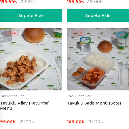
159.90
₺
206.23
₺
199.90
₺
235.00
₺
Sepete Ekle
Sepete Ekle
-23%
-23%
Tavuk Menüleri
Tavuk Menüleri
Tavuklu Pilav (Kavurma)
Tavuklu Sade Menü (Sote)
Menü
99.00
₺
129.00
₺
149.00
₺
193.00
₺