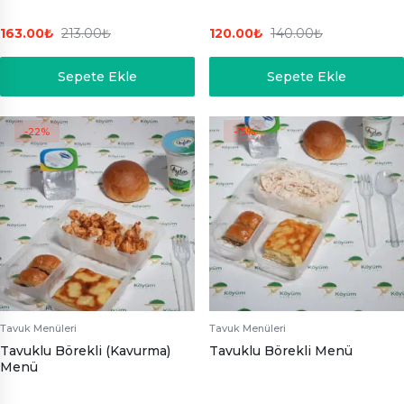
163.00
₺
213.00
₺
120.00
₺
140.00
₺
Sepete Ekle
Sepete Ekle
-22%
-15%
Tavuk Menüleri
Tavuk Menüleri
Tavuklu Börekli (Kavurma)
Tavuklu Börekli Menü
Menü