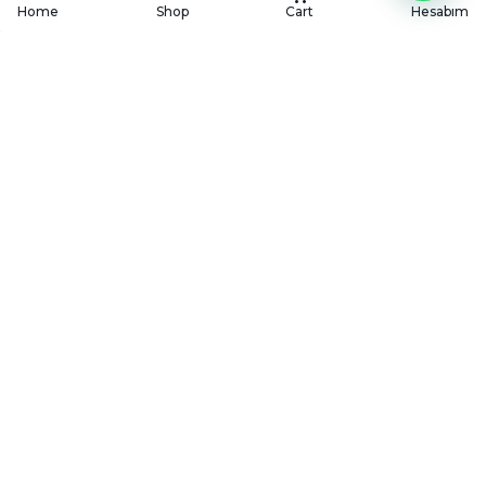
Home
Shop
Cart
Hesabım
KÖYÜM
CATERING
Köyüm mutfağından geleneksel ve modern lezzetleri,
en özel davetlerinize ve kurumsal organizasyonlarınıza
özenle taşıyoruz.
HIZMETLERIMIZ
Düğün & Davet Menüleri
Mevlüt Menüleri
İftar Menüleri