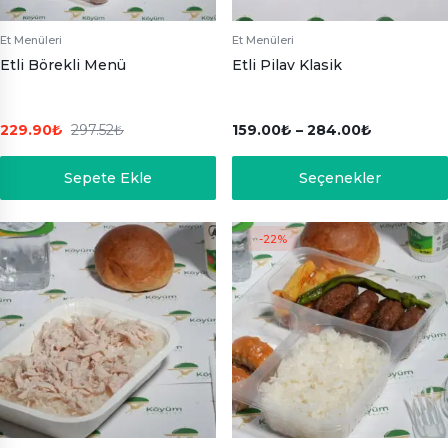
Et Menüleri
Et Menüleri
Etli Börekli Menü
Etli Pilav Klasik
229.90
₺
297.52
₺
159.00
₺
–
284.00
₺
Sepete Ekle
Seçenekler
-22%