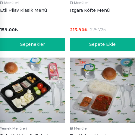
Et Menüleri
Et Menüleri
Etli Pilav Klasik Menü
Izgara Köfte Menü
159.00
₺
213.90
₺
275.72
₺
Seçenekler
Sepete Ekle
-23%
Yemek Menüleri
Et Menüleri