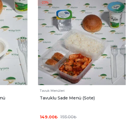
-23%
Tavuk Menüleri
enü
Tavuklu Sade Menü (Sote)
149.00
₺
193.00
₺