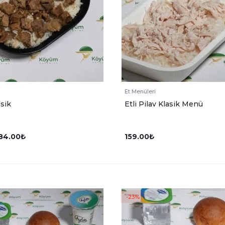
Et Menüleri
asik
Etli Pilav Klasik Menü
84.00
₺
159.00
₺
-23%