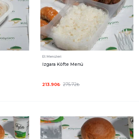
Et Menüleri
Izgara Köfte Menü
213.90
₺
275.72
₺
-14%