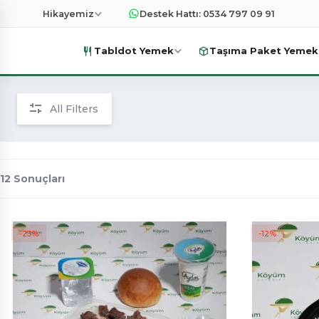
Hikayemiz
Destek Hattı: 0534 797 09 91
Tabldot Yemek
Taşıma Paket Yemek
All Filters
12 Sonuçları
-23%
-12%