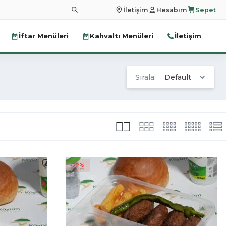
İletişim
Hesabım
Sepet
İftar Menüleri
Kahvaltı Menüleri
İletişim
Sırala:
Default
-22%