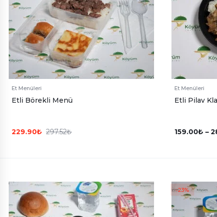
Et Menüleri
Et Menüleri
Etli Börekli Menü
Etli Pilav Kl
229.90
₺
297.52
₺
159.00
₺
–
2
-23%