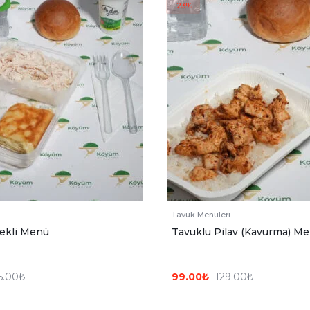
-23%
Tavuk Menüleri
ekli Menü
Tavuklu Pilav (Kavurma) M
5.00
₺
99.00
₺
129.00
₺