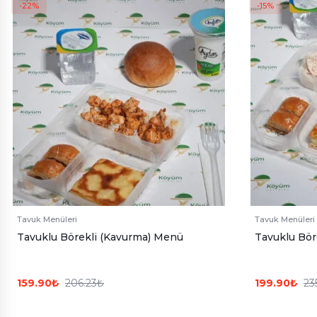
-22%
-15%
Tavuk Menüleri
Tavuk Menüleri
Tavuklu Börekli (Kavurma) Menü
Tavuklu Bör
159.90
₺
206.23
₺
199.90
₺
23