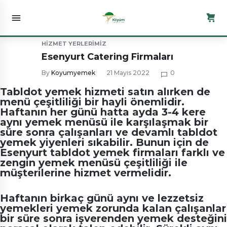
HIZMET YERLERIMIZ
Esenyurt Catering Firmaları
By
Koyumyemek
21 Mayıs 2022
0
Tabldot yemek hizmeti satın alırken de
menü çeşitliliği bir hayli önemlidir.
Haftanın her günü hatta ayda 3-4 kere
aynı yemek menüsü ile karşılaşmak bir
süre sonra çalışanları ve devamlı tabldot
yemek yiyenleri sıkabilir. Bunun için de
Esenyurt tabldot yemek firmaları
farklı ve
zengin yemek menüsü çeşitliliği ile
müşterilerine hizmet vermelidir.
Haftanın birkaç günü aynı ve lezzetsiz
yemekleri yemek zorunda kalan çalışanlar
bir süre sonra işverenden yemek desteğini