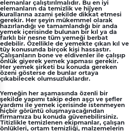
elemanlar çalıştırılmalıdır. Bu en iyi
elemanların da temizlik ve hijyen
kurallarına azami şekilde dikkat etmesi
gerekir. Her şeyin mükemmel olarak
hazırlandığı ve tamamlandığı bir anda
yemek içerisinde bulunan bir kıl ya da
farklı bir nesne tüm yemeği berbat
edebilir. Özellikle de yemekte çıkan kıl ve
tüy konusunda birçok kişi hassastır.
Çalışanların bone ve eldivenler ile çalışıp
önlük giyerek yemek yapması gerekir.
Her yemek şirketi bu konuda gereken
özeni gösterse de bunlar ortaya
çıkabilecek olumsuzluklardır.
Yemeğin her aşamasında özenli bir
şekilde yapımı takip eden aşçı ve şefler
yardımı ile yemek içerisinde istenmeyen
hiçbir görüntü oluşmayacağından
firmamıza bu konuda güvenebilirsiniz.
Titizlikle temizlenen ekipmanlar, çalışan
önlükleri, ortam temizliği, malzemelerin