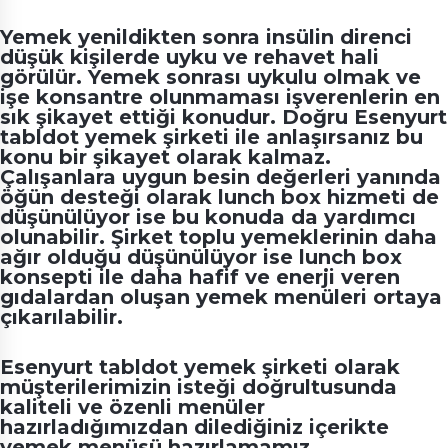
Yemek yenildikten sonra insülin direnci
düşük kişilerde uyku ve rehavet hali
görülür. Yemek sonrası uykulu olmak ve
işe konsantre olunmaması işverenlerin en
sık şikayet ettiği konudur. Doğru
Esenyurt
tabldot yemek şirketi
ile anlaşırsanız bu
konu bir şikayet olarak kalmaz.
Çalışanlara uygun besin değerleri yanında
öğün desteği olarak lunch box hizmeti de
düşünülüyor ise bu konuda da yardımcı
olunabilir. Şirket toplu yemeklerinin daha
ağır olduğu düşünülüyor ise lunch box
konsepti ile daha hafif ve enerji veren
gıdalardan oluşan yemek menüleri ortaya
çıkarılabilir.
Esenyurt tabldot yemek şirketi
olarak
müşterilerimizin isteği doğrultusunda
kaliteli ve özenli menüler
hazırladığımızdan dilediğiniz içerikte
yemek menüsü hazırlamamız