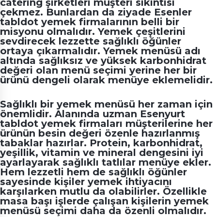
catering şirketleri
müşteri sıkıntısı
çekmez. Bunlardan da ziyade Esenler
tabldot yemek firmalarının belli bir
misyonu olmalıdır. Yemek çeşitlerini
sevdirecek lezzette sağlıklı öğünler
ortaya çıkarmalıdır. Yemek menüsü adı
altında sağlıksız ve yüksek karbonhidrat
değeri olan menü seçimi yerine her bir
ürünü dengeli olarak menüye eklemelidir.
Sağlıklı bir yemek menüsü her zaman için
önemlidir. Alanında uzman
Esenyurt
tabldot yemek firmaları
müşterilerine her
ürünün besin değeri özenle hazırlanmış
tabaklar hazırlar. Protein, karbonhidrat,
yeşillik, vitamin ve mineral dengesini iyi
ayarlayarak sağlıklı tatlılar menüye ekler.
Hem lezzetli hem de sağlıklı öğünler
sayesinde kişiler yemek ihtiyacını
karşılarken mutlu da olabilirler. Özellikle
masa başı işlerde çalışan kişilerin yemek
menüsü seçimi daha da özenli olmalıdır.